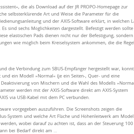
Assistent«, die als Download auf der JR PROPO-Homepage zur
ache selbsterklärende Art und Weise die Parameter für die
 Bedienungsanleitung und der AXIS-Software erklärt, in welchen 
s sind sechs Möglichkeiten dargestellt. Befestigt werden sollte
iese elastischen Pads dienen nicht nur der Befestigung, sondern
erungen wie möglich beim Kreiselsystem ankommen, die die Rege
nd die Verbindung zum SBUS-Empfänger hergestellt war, konnt
 und ein Modell »Normal« (je ein Seiten-, Quer- und eine
e Deaktivierung von Mischern und die Wahl des Modells »Norma
arameter werden mit der AXIS-Software direkt am AXIS-System
 AXIS via USB-Kabel mit dem PC verbunden.
oftware vorgegeben auszuführen. Die Screenshots zeigen die
 Bus-System und welche Art Fläche und Höhenleitwerk am Model
werden, wobei darauf zu achten ist, dass an der Steuerung 100
ann bei Bedarf direkt am …