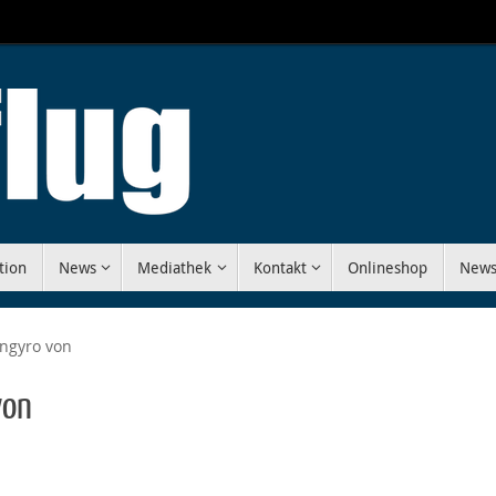
tion
News
Mediathek
Kontakt
Onlineshop
News
engyro von
von