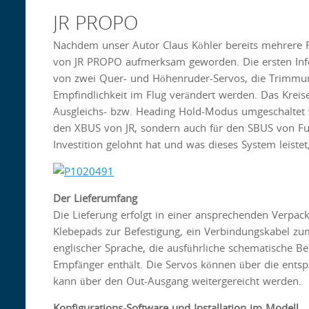
JR PROPO
Nachdem unser Autor Claus Köhler bereits mehrere Fl
von JR PROPO aufmerksam geworden. Die ersten Info
von zwei Quer- und Höhenruder-Servos, die Trimmun
Empfindlichkeit im Flug verändert werden. Das Kreis
Ausgleichs- bzw. Heading Hold-Modus umgeschaltet w
den XBUS von JR, sondern auch für den SBUS von Fut
Investition gelohnt hat und was dieses System leistet
Der Lieferumfang
Die Lieferung erfolgt in einer ansprechenden Verpack
Klebepads zur Befestigung, ein Verbindungskabel z
englischer Sprache, die ausführliche schematische B
Empfänger enthält. Die Servos können über die ent
kann über den Out-Ausgang weitergereicht werden.
Konfigurations-Software und Installation im Modell