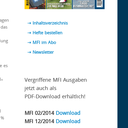
Lagen
⇢ Inhaltsverzeichnis
 das
⇢ Hefte bestellen
lung
⇢ MFI im Abo
⇢
Newsletter
e es
Vergriffene MFI Ausgaben
l«
jetzt auch als
PDF-Download erhältlich!
l
MFI 02/2014
Download
 %
MFI 12/2014
Download