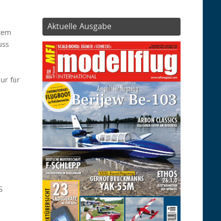
Aktuelle Ausgabe
stem
uss
ur für
S