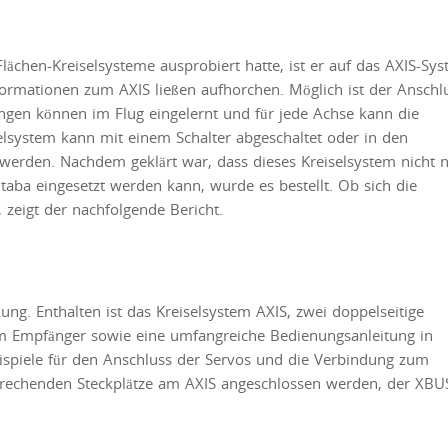
ächen-Kreiselsysteme ausprobiert hatte, ist er auf das AXIS-Sy
rmationen zum AXIS ließen aufhorchen. Möglich ist der Anschl
gen können im Flug eingelernt und für jede Achse kann die
elsystem kann mit einem Schalter abgeschaltet oder in den
erden. Nachdem geklärt war, dass dieses Kreiselsystem nicht n
aba eingesetzt werden kann, wurde es bestellt. Ob sich die
, zeigt der nachfolgende Bericht.
ung. Enthalten ist das Kreiselsystem AXIS, zwei doppelseitige
um Empfänger sowie eine umfangreiche Bedienungsanleitung in
eispiele für den Anschluss der Servos und die Verbindung zum
sprechenden Steckplätze am AXIS angeschlossen werden, der XBU