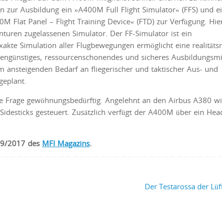
n zur Ausbildung ein »A400M Full Flight Simulator« (FFS) und e
M Flat Panel – Flight Training Device« (FTD) zur Verfügung. Hie
nturen zugelassenen Simulator. Der FF-Simulator ist ein
akte Simulation aller Flugbewegungen ermöglicht eine realitäts
tengünstiges, ressourcenschonendes und sicheres Ausbildungsmit
 ansteigenden Bedarf an fliegerischer und taktischer Aus- und
geplant.
hne Frage gewöhnungsbedürftig. Angelehnt an den Airbus A380 w
idesticks gesteuert. Zusätzlich verfügt der A400M über ein Hea
…
e 9/2017 des
MFI Magazins
.
Der Testarossa der Lü