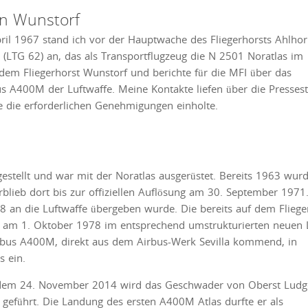
in Wunstorf
April 1967 stand ich vor der Hauptwache des Fliegerhorsts Ahlho
(LTG 62) an, das als Transportflugzeug die N 2501 Noratlas im
 dem Fliegerhorst Wunstorf und berichte für die MFI über das
 A400M der Luftwaffe. Meine Kontakte liefen über die Pressest
 die erforderlichen Genehmigungen einholte.
stellt und war mit der Noratlas ausgerüstet. Bereits 1963 wur
blieb dort bis zur offiziellen Auflösung am 30. September 1971.
68 an die Luftwaffe übergeben wurde. Die bereits auf dem Fliege
g am 1. Oktober 1978 im entsprechend umstrukturierten neuen
rbus A400M, direkt aus dem Airbus-Werk Sevilla kommend, in
s ein.
 dem 24. November 2014 wird das Geschwader von Oberst Ludg
 geführt. Die Landung des ersten A400M Atlas durfte er als