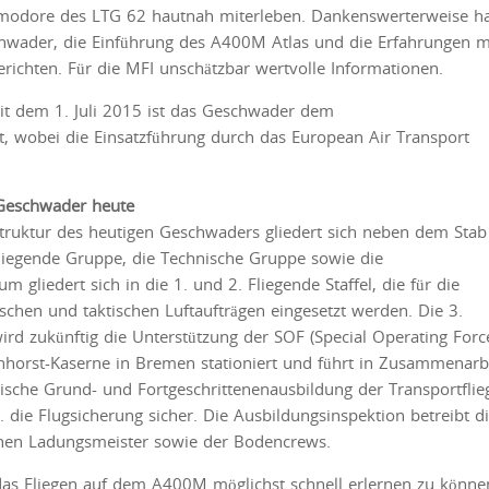
odore des LTG 62 hautnah miterleben. Dankenswerterweise ha
hwader, die Einführung des A400M Atlas und die Erfahrungen m
richten. Für die MFI unschätzbar wertvolle Informationen.
it dem 1. Juli 2015 ist das Geschwader dem
 wobei die Einsatzführung durch das European Air Transport
Geschwader heute
truktur des heutigen Geschwaders gliedert sich neben dem Stab
liegende Gruppe, die Technische Gruppe sowie die
gliedert sich in die 1. und 2. Fliegende Staffel, die für die
chen und taktischen Luftaufträgen eingesetzt werden. Die 3.
ird zukünftig die Unterstützung der SOF (Special Operating Forc
arnhorst-Kaserne in Bremen stationiert und führt in Zusammenarb
rische Grund- und Fortgeschrittenenausbildung der Transportflie
.a. die Flugsicherung sicher. Die Ausbildungsinspektion betreibt d
chen Ladungsmeister sowie der Bodencrews.
as Fliegen auf dem A400M möglichst schnell erlernen zu könne