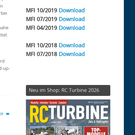
in
MFI 10/2019
Download
rbei
MFI 07/2019
Download
MFI 04/2019
Download
nahe
tel.
MFI 10/2018
Download
MFI 07/2018
Download
ird
d-up-
Neu im Shop: RC Turbine 2026
fte