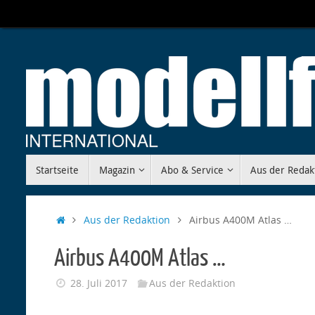
Zum
Inhalt
springen
Zum
Startseite
Magazin
Abo & Service
Aus der Redak
Inhalt
springen
Start
Aus der Redaktion
Airbus A400M Atlas …
Airbus A400M Atlas …
28. Juli 2017
Aus der Redaktion