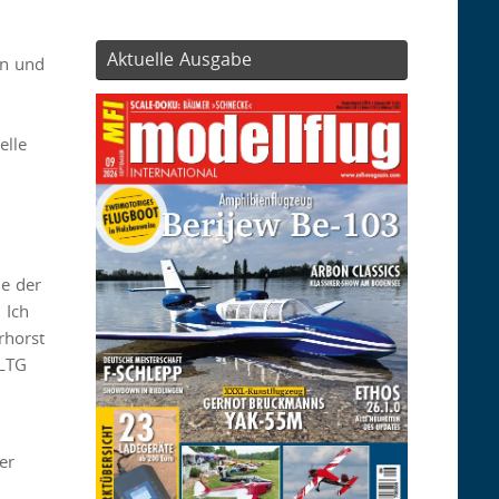
Aktuelle Ausgabe
rn und
elle
de der
 Ich
rhorst
 LTG
er