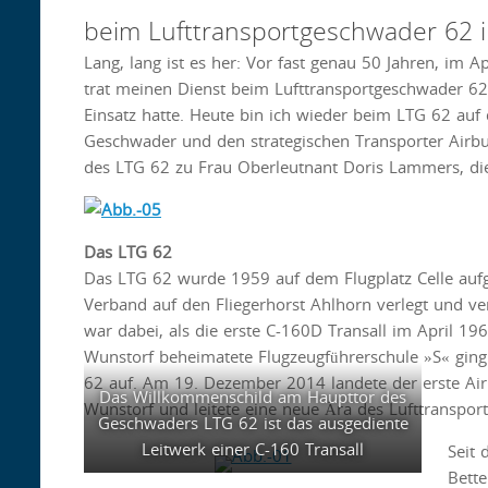
beim Lufttransportgeschwader 62 
Lang, lang ist es her: Vor fast genau 50 Jahren, im 
trat meinen Dienst beim Lufttransportgeschwader 62 
Einsatz hatte. Heute bin ich wieder beim LTG 62 auf
Geschwader und den strategischen Transporter Airbus
des LTG 62 zu Frau Oberleutnant Doris Lammers, die
Das LTG 62
Das LTG 62 wurde 1959 auf dem Flugplatz Celle aufge
Verband auf den Fliegerhorst Ahlhorn verlegt und ver
war dabei, als die erste C-160D Transall im April 19
Wunstorf beheimatete Flugzeugführerschule »S« gin
62 auf. Am 19. Dezember 2014 landete der erste Ai
Das Willkommenschild am Haupttor des
Wunstorf und leitete eine neue Ära des Lufttransport
Geschwaders LTG 62 ist das ausgediente
Leitwerk einer C-160 Transall
Seit
Bette