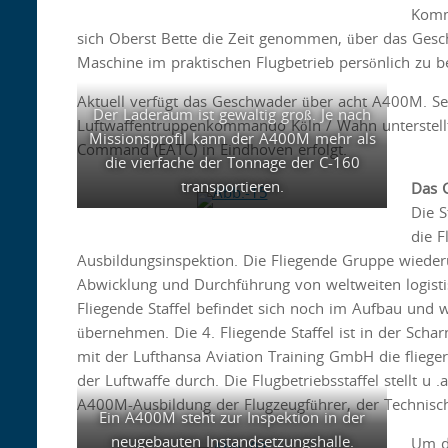
Komm
sich Oberst Bette die Zeit genommen, über das Gesc
Maschine im praktischen Flugbetrieb persönlich zu be
Aktuell verfügt das Geschwader über acht A400M. Se
Der Laderaum ist gewaltig groß. Je nach
Luftwaffentruppenkommando Köln / Wahn unterstellt,
Missionsprofil kann der A400M mehr als
Command (EATC) in Eindhoven erfolgt.
die vierfache der Tonnage der C-160
transportieren.
Das 
Die S
die F
Ausbildungsinspektion. Die Fliegende Gruppe wiederum 
Abwicklung und Durchführung von weltweiten logistis
Fliegende Staffel befindet sich noch im Aufbau und w
übernehmen. Die 4. Fliegende Staffel ist in der Sch
mit der Lufthansa Aviation Training GmbH die fliege
der Luftwaffe durch. Die Flugbetriebsstaffel stellt u 
A400M-Ausbildung der Flugzeugführer, der Technis
Ein A400M steht zur Inspektion in der
neugebauten Instandsetzungshalle.
Um d