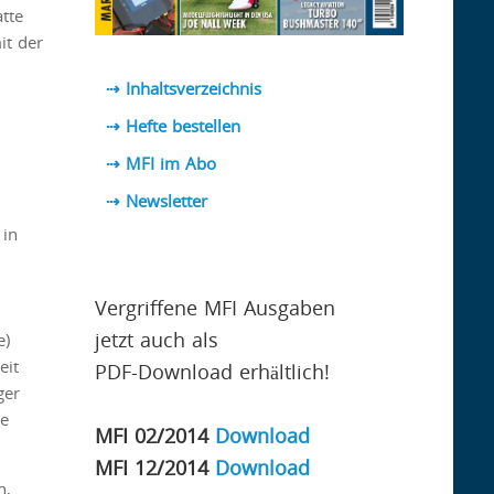
tte
it der
⇢ Inhaltsverzeichnis
⇢ Hefte bestellen
⇢ MFI im Abo
⇢
Newsletter
 in
Vergriffene MFI Ausgaben
jetzt auch als
e)
eit
PDF-Download erhältlich!
ger
ie
MFI 02/2014
Download
MFI 12/2014
Download
n,