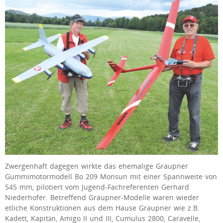
Zwergenhaft dagegen wirkte das ehemalige Graupner
Gummimotormodell Bo 209 Monsun mit einer Spannweite von
545 mm, pilotiert vom Jugend-Fachreferenten Gerhard
Niederhofer. Betreffend Graupner-Modelle waren wieder
etliche Konstruktionen aus dem Hause Graupner wie z.B.
Kadett, Kapitän, Amigo II und III, Cumulus 2800, Caravelle,