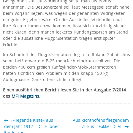
Gelegenheit zur Life-Vorführung sollte man als Bonus
annehmen. Die Besucherzahl soll laut Messegesellschaft nahe
beim Vorjahr liegen, was wegen der genannten Widrigkeiten
ein gutes Ergebnis wäre. Ob die Aussteller letztendlich auf
ihre Kosten kamen bzw. kommen, lässt sich kurzfristig sicher
nicht klären, denn manch lockeres Kundengespräch am Stand
oder die zusätzliche Flugpräsentation tragen erst später
Früchte.
Im Schauteil der Flugpräsentation flog u. a. Roland Sabatschus
seine heiß erwartete B-25 mehrfach eindrucksvoll vor. Die
beiden 400 ccm großen Fünfzylinder-Moki-Sternmotoren
hatten sichtlich kein Problem mit den knapp 150 kg
Abflugmasse. Ganz offensichtlich fliegt …
Einen ausführlichen Bericht lesen Sie in der Ausgabe 7/2014
des
MFI Magazins
.
»Fliegende Kiste« aus
Aus Richthofens fliegendem
dem Jahr 1912 – Dr. Hübner-
Zirkus – Fokker D. VII
Eindecker