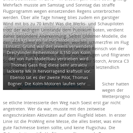
Mehrfach musste am Samstag und Sonntag das straffe
Flugprogramm wegen einsetzenden Regens unterbrochen
werden. Über alle Tage hinweg blies zudem ein garstiger
Wind mit bis zu 70 km/h! Was die Werks- und Schaupiloten
Zwei Supermarine Spitfire (Voll-GfK-Bausatz
trotz der widrigen Umstände dem Publikum boten, verdient
von FiberClassics, Spw. 260 cm, Gewicht ca.
daher besondere Anerkennung. Selbst Oldtimer-Modelle, die
22,8 kg) waren für Fun-Modellbau im
den Wind meist gar nicht mögen, wurden schmerzfrei im Flug
Einsatz. Grund war der jeweils verwendete
vorgeführt. Hier sei stellvertretend Gerhard Reinsch von der
Dreizylinder-Reihenmotor IL150 von Kolm,
Firma Toni Clark genannt, der die hochwertigen und filigranen
der von Fun-Modellbau vertrieben wird.
Scale-Flugzeuge von Paolo Severin (Fieseler Storch, Aronca C3
Thomas Gass flog diese sehr attraktiv
und Fokker E.1) gnadenlos, eindrucksvoll und letztendlich
lackierte Mk IX hervorragend kraftvoll vor.
unfallfrei dem Starkwind aussetzte.
Ebenso tat es der zweite Pilot, Thomas
Bogner. Die Kolm-Motoren laufen sehr …
Sicher hatten
wegen der
Wetterprogno
se etliche Interessierte den Weg nach Soest erst gar nicht
angetreten. Wer da war, musste mit den zeitweise
eingeschränkten Aktivitäten auf dem Flugfeld leben. In erster
Linie ist die ProWing eine Messe, die alles bietet, was eine
gute Fachmesse bieten sollte, und keine Flugschau. Die