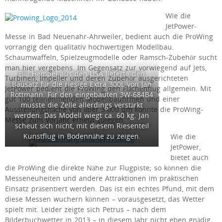
Wie die
JetPower-
Messe in Bad Neuenahr-Ahrweiler, bedient auch die ProWing
vorrangig den qualitativ hochwertigen Modellbau.
Schaumwaffeln, Spielzeugmodelle oder Ramsch-Zubehör sucht
man hier vergebens. Im Gegensatz zur vorwiegend auf Jets,
Bill Hempel aus den USA lieferte den
Turbinen, Impeller und deren Zubehör ausgerichteten
Bausatz für die riesige Extra 300L von Jan
JetPower bedient die ProWing den Flächenflug allgemein. Mit
Rottmann. Für den eingebauten 3W-684B4
gut 100 teilnehmenden Modellbaufirmen und einer
musste die Zelle allerdings verstärkt
Ausstellungsfläche von über 3.000 qm konnte die ProWing-
werden. Das Modell wiegt ca. 60 kg. Jan
Messe zum Vorjahr erneut zulegen.
scheut sich nicht, mit diesem Riesenteil
Kunstflug in Bodennähe zu zeigen.
Wie die
JetPower,
bietet auch
die ProWing die direkte Nähe zur Flugpiste; so können die
Messeneuheiten und andere Attraktionen im praktischen
Einsatz präsentiert werden. Das ist ein echtes Pfund, mit dem
diese Messen wuchern können – vorausgesetzt, das Wetter
spielt mit. Leider zeigte sich Petrus – nach dem
Bilderbuchwetter in 2013 – in diesem Jahr nicht eben gnädig.