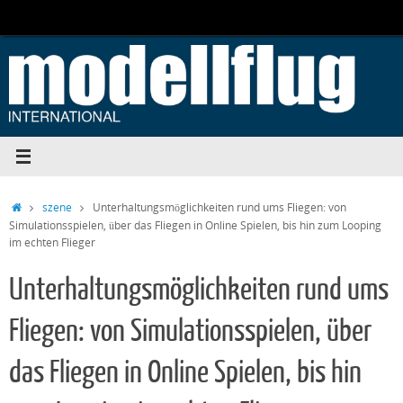
Zum
Inhalt
springen
Start
szene
Unterhaltungsmöglichkeiten rund ums Fliegen: von
Simulationsspielen, über das Fliegen in Online Spielen, bis hin zum Looping
im echten Flieger
Unterhaltungsmöglichkeiten rund ums
Fliegen: von Simulationsspielen, über
das Fliegen in Online Spielen, bis hin