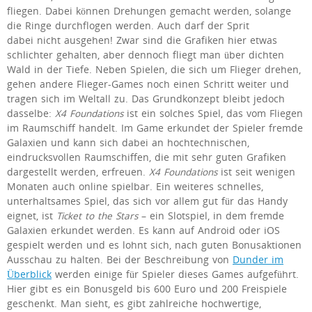
fliegen. Dabei können Drehungen gemacht werden, solange
die Ringe durchflogen werden. Auch darf der Sprit
dabei nicht ausgehen! Zwar sind die Grafiken hier etwas
schlichter gehalten, aber dennoch fliegt man über dichten
Wald in der Tiefe. Neben Spielen, die sich um Flieger drehen,
gehen andere Flieger-Games noch einen Schritt weiter und
tragen sich im Weltall zu. Das Grundkonzept bleibt jedoch
dasselbe:
X4 Foundations
ist ein solches Spiel, das vom Fliegen
im Raumschiff handelt. Im Game erkundet der Spieler fremde
Galaxien und kann sich dabei an hochtechnischen,
eindrucksvollen Raumschiffen, die mit sehr guten Grafiken
dargestellt werden, erfreuen.
X4 Foundations
ist seit wenigen
Monaten auch online spielbar. Ein weiteres schnelles,
unterhaltsames Spiel, das sich vor allem gut für das Handy
eignet, ist
Ticket to the Stars
– ein Slotspiel, in dem fremde
Galaxien erkundet werden. Es kann auf Android oder iOS
gespielt werden und es lohnt sich, nach guten Bonusaktionen
Ausschau zu halten. Bei der Beschreibung von
Dunder im
Überblick
werden einige für Spieler dieses Games aufgeführt.
Hier gibt es ein Bonusgeld bis 600 Euro und 200 Freispiele
geschenkt. Man sieht, es gibt zahlreiche hochwertige,