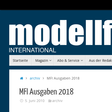
Zum
Inhalt
springen
Zum
Startseite
Magazin
Abo & Service
Aus der Redak
Inhalt
springen
Start
archiv
MFI Ausgaben 2018
MFI Ausgaben 2018
5. Juni 2010
archiv