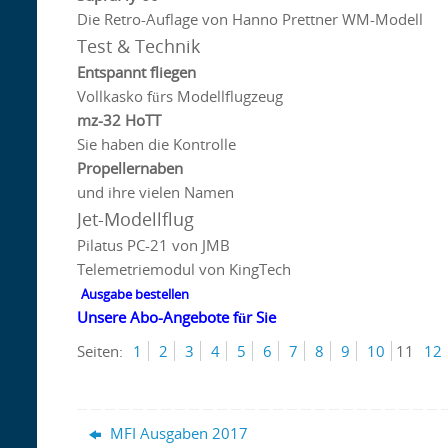
Die Retro-Auflage von Hanno Prettner WM-Modell
Test & Technik
Entspannt fliegen
Vollkasko fürs Modellflugzeug
mz-32 HoTT
Sie haben die Kontrolle
Propellernaben
und ihre vielen Namen
Jet-Modellflug
Pilatus PC-21 von JMB
Telemetriemodul von KingTech
Ausgabe bestellen
Unsere Abo-Angebote für Sie
Seiten:
1
2
3
4
5
6
7
8
9
10
11
12
MFI Ausgaben 2017