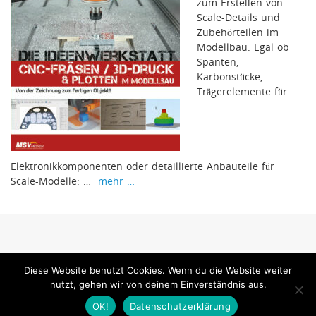
zum Erstellen von
Scale-Details und
Zubehörteilen im
Modellbau. Egal ob
Spanten,
Karbonstücke,
Trägerelemente für
Elektronikkomponenten oder detaillierte Anbauteile für
Scale-Modelle: …
mehr …
www.mfi-magazin.com ist ein Internetangebot der MSV Medien Baden-Baden
Diese Website benutzt Cookies. Wenn du die Website weiter
GmbH
nutzt, gehen wir von deinem Einverständnis aus.
MSV Medien
OK!
Datenschutzerklärung
Präsentiert von
Tempera
&
WordPress.