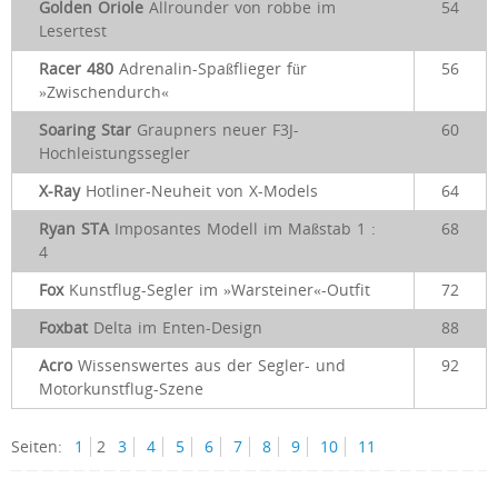
Golden Oriole
Allrounder von robbe im
54
Lesertest
Racer 480
Adrenalin-Spaßflieger für
56
»Zwischendurch«
Soaring Star
Graupners neuer F3J-
60
Hochleistungssegler
X-Ray
Hotliner-Neuheit von X-Models
64
Ryan STA
Imposantes Modell im Maßstab 1 :
68
4
Fox
Kunstflug-Segler im »Warsteiner«-Outfit
72
Foxbat
Delta im Enten-Design
88
Acro
Wissenswertes aus der Segler- und
92
Motorkunstflug-Szene
Seiten:
1
2
3
4
5
6
7
8
9
10
11