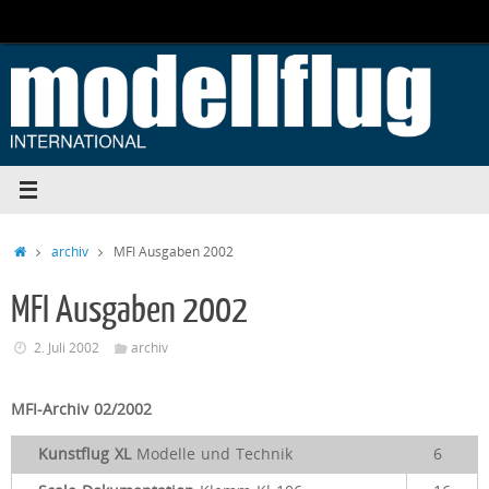
Zum
Inhalt
springen
Start
archiv
MFI Ausgaben 2002
MFI Ausgaben 2002
2. Juli 2002
archiv
MFI-Archiv 02/2002
Kunstflug XL
Modelle und Technik
6