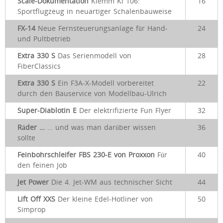
Scale-Dokumentation
Klemm Kl 106:
16
Sportflugzeug in neuartiger Schalenbauweise
FX-14
Neue Fernsteuerungsanlage für Hand-
24
und Pultbetrieb
Extra 330 S
Das Serienmodell von
28
FiberClassics
Extra 330 S
Ein F3A-X-Modell vorbereitet
22
durch den Bauservice von Modellbau-Ulrich
Super-Diablotin E
Der elektrifizierte Fun Flyer
32
Räder …
… und was man darüber wissen
36
sollte
Feinbohrschleifer FBS 230-E von Proxxon
Für
40
den feinen Job
Jet Power
Die 4. Jet-WM aus technischer Sicht
44
Lift Off XXS
Der kleine Edel-Hotliner von
50
Simprop