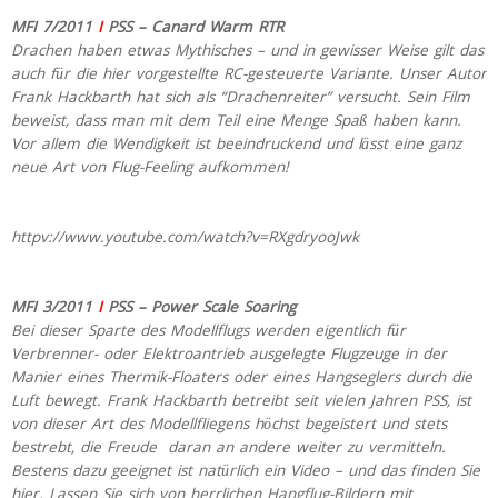
MFI 7/2011
I
PSS – Canard Warm RTR
Drachen haben etwas Mythisches – und in gewisser Weise gilt das
auch für die hier vorgestellte RC-gesteuerte Variante. Unser Autor
Frank Hackbarth hat sich als “Drachenreiter” versucht. Sein Film
beweist, dass man mit dem Teil eine Menge Spaß haben kann.
Vor allem die Wendigkeit ist beeindruckend und lässt eine ganz
neue Art von Flug-Feeling aufkommen!
httpv://www.youtube.com/watch?v=RXgdryooJwk
MFI 3/2011
I
PSS – Power Scale Soaring
Bei dieser Sparte des Modellflugs werden eigentlich für
Verbrenner- oder Elektroantrieb ausgelegte Flugzeuge in der
Manier eines Thermik-Floaters oder eines Hangseglers durch die
Luft bewegt. Frank Hackbarth betreibt seit vielen Jahren PSS, ist
von dieser Art des Modellfliegens höchst begeistert und stets
bestrebt, die Freude daran an andere weiter zu vermitteln.
Bestens dazu geeignet ist natürlich ein Video – und das finden Sie
hier. Lassen Sie sich von herrlichen Hangflug-Bildern mit