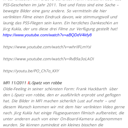
PSS-Geschehen im Jahr 2011. Text und Fotos sind eine Sache –
bewegte Bilder eine ganz andere. So vermitteln die hier
verlinkten Filme einen Eindruck davon, wie stimmungsvoll und
launig das PSS-Fliegen sein kann. Ein herzliches Dankeschön an
Jörg Kukla, der uns diese drei Filme zur Verfügung gestellt hat!
httpv://www.youtube.com/watch?v=aBQDdV4kfy8
httpv://www.youtube.com/watch?v=whrIlFLmYsI
httpv://www.youtube.com/watch?v=RvB9a3oLAOI
httpv://youtu.be/PO_Ch7o_KXY
MFI 11/2011
I
L-Spatz von robbe
Oldie-Feeling in seiner schönsten Form: Frank Hackbarth über
den L-Spatz von robbe, den er ausführlich erprobt und geflogen
hat. Die Bilder in MFI machen sicherlich Lust auf mehr – und
diesem Wunsch kommen wir mit dem hier verlinkten Video gerne
nach. Jörg Kukla hat einige Flugsequenzen filmisch aufbereitet, die
unter anderen auch von einer On-Board-Kamera aufgenommen
wurden. Sie können zumindest ein kleines bisschen die