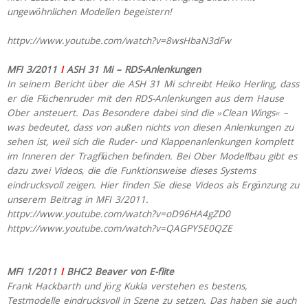
ungewöhnlichen Modellen begeistern!
httpv://www.youtube.com/watch?v=8wsHbaN3dFw
MFI 3/2011
I
ASH 31 Mi – RDS-Anlenkungen
In seinem Bericht über die ASH 31 Mi schreibt Heiko Herling, dass
er die Flächenruder mit den RDS-Anlenkungen aus dem Hause
Ober ansteuert. Das Besondere dabei sind die »Clean Wings« –
was bedeutet, dass von außen nichts von diesen Anlenkungen zu
sehen ist, weil sich die Ruder- und Klappenanlenkungen komplett
im Inneren der Tragflächen befinden. Bei Ober Modellbau gibt es
dazu zwei Videos, die die Funktionsweise dieses Systems
eindrucksvoll zeigen. Hier finden Sie diese Videos als Ergänzung zu
unserem Beitrag in MFI 3/2011.
httpv://www.youtube.com/watch?v=oD96HA4gZD0
httpv://www.youtube.com/watch?v=QAGPY5E0QZE
MFI 1/2011
I
BHC2 Beaver von E-flite
Frank Hackbarth und Jörg Kukla verstehen es bestens,
Testmodelle eindrucksvoll in Szene zu setzen. Das haben sie auch