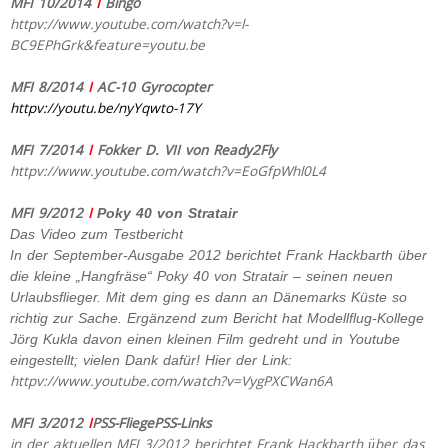
MFI 10/2014
I
Bingo
httpv://www.youtube.com/watch?v=l-
BC9EPhGrk&feature=youtu.be
MFI 8/2014
I
AC-10 Gyrocopter
httpv://youtu.be/nyYqwto-17Y
MFI 7/2014
I
Fokker D. VII von Ready2Fly
httpv://www.youtube.com/watch?v=EoGfpWhl0L4
MFI 9/2012
I
Poky 40 von Stratair
Das Video zum Testbericht
In der September-Ausgabe 2012 berichtet Frank Hackbarth über
die kleine „Hangfräse“ Poky 40 von Stratair – seinen neuen
Urlaubsflieger. Mit dem ging es dann an Dänemarks Küste so
richtig zur Sache. Ergänzend zum Bericht hat Modellflug-Kollege
Jörg Kukla davon einen kleinen Film gedreht und in Youtube
eingestellt; vielen Dank dafür! Hier der Link:
httpv://www.youtube.com/watch?v=VygPXCWan6A
MFI 3/2012
I
PSS-FliegePSS-Links
in der aktuellen MFI 3/2012 berichtet Frank Hackbarth über das