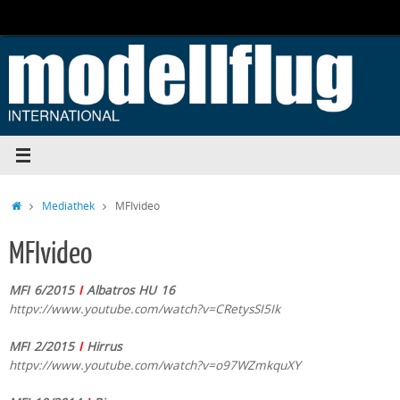
Zum
Inhalt
springen
Start
Mediathek
MFIvideo
MFIvideo
MFI 6/2015
I
Albatros HU 16
httpv://www.youtube.com/watch?v=CRetysSI5Ik
MFI 2/2015
I
Hirrus
httpv://www.youtube.com/watch?v=o97WZmkquXY