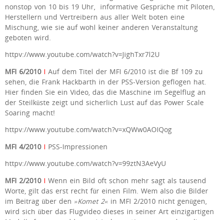
nonstop von 10 bis 19 Uhr, informative Gespräche mit Piloten,
Herstellern und Vertreibern aus aller Welt boten eine
Mischung, wie sie auf wohl keiner anderen Veranstaltung
geboten wird.
httpv://www.youtube.com/watch?v=JighTxr7l2U
MFI 6/2010
I
Auf dem Titel der MFI 6/2010 ist die Bf 109 zu
sehen, die Frank Hackbarth in der PSS-Version geflogen hat.
Hier finden Sie ein Video, das die Maschine im Segelflug an
der Steilküste zeigt und sicherlich Lust auf das Power Scale
Soaring macht!
httpv://www.youtube.com/watch?v=xQWw0AOIQog
MFI 4/2010
I
PSS-Impressionen
httpv://www.youtube.com/watch?v=99ztN3AeVyU
MFI 2/2010
I
Wenn ein Bild oft schon mehr sagt als tausend
Worte, gilt das erst recht für einen Film. Wem also die Bilder
im Beitrag über den
»Komet 2«
in MFI 2/2010 nicht genügen,
wird sich über das Flugvideo dieses in seiner Art einzigartigen