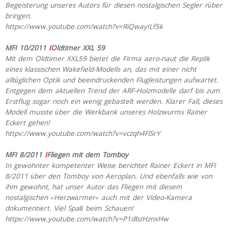
Begeisterung unseres Autors für diesen nostalgischen Segler rüber
bringen.
httpv://www.youtube.com/watch?v=RiQwayILf5k
MFI 10/2011
I
Oldtimer XXL 59
Mit dem Oldtimer XXL59 bietet die Firma aero-naut die Replik
eines klassischen Wakefield-Modells an, das mit einer nicht
alltäglichen Optik und beeindruckenden Flugleistungen aufwartet.
Entgegen dem aktuellen Trend der ARF-Holzmodelle darf bis zum
Erstflug sogar noch ein wenig gebastelt werden. Klarer Fall, dieses
Modell musste über die Werkbank unseres Holzwurms Rainer
Eckert gehen!
httpv://www.youtube.com/watch?v=vczqh4FlSrY
MFI 8/2011
I
Fliegen mit dem Tomboy
In gewohnter kompetenter Weise berichtet Rainer Eckert in MFI
8/2011 über den Tomboy von Aeroplan. Und ebenfalls wie von
ihm gewohnt, hat unser Autor das Fliegen mit diesem
nostalgischen »Herzwärmer« auch mit der Video-Kamera
dokumentiert. Viel Spaß beim Schauen!
httpv://www.youtube.com/watch?v=P1dbzHznxHw