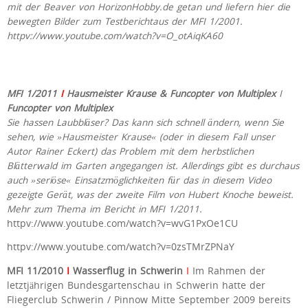
mit der Beaver von HorizonHobby.de getan und liefern hier die
bewegten Bilder zum Testberichtaus der MFI 1/2001.
httpv://www.youtube.com/watch?v=O_otAiqKA60
MFI 1/2011
I
Hausmeister Krause & Funcopter von Multiplex
I
Funcopter von Multiplex
Sie hassen Laubbläser? Das kann sich schnell ändern, wenn Sie
sehen, wie »Hausmeister Krause« (oder in diesem Fall unser
Autor Rainer Eckert) das Problem mit dem herbstlichen
Blätterwald im Garten angegangen ist. Allerdings gibt es durchaus
auch »seriöse« Einsatzmöglichkeiten für das in diesem Video
gezeigte Gerät, was der zweite Film von Hubert Knoche beweist.
Mehr zum Thema im Bericht in MFI 1/2011.
httpv://www.youtube.com/watch?v=wvG1PxOe1CU
httpv://www.youtube.com/watch?v=0zsTMrZPNaY
MFI 11/2010
I
Wasserflug in Schwerin
I
Im Rahmen der
letztjährigen Bundesgartenschau in Schwerin hatte der
Fliegerclub Schwerin / Pinnow Mitte September 2009 bereits