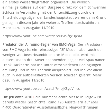
ein erstes Wasserflugtreffen organisiert. Die wirklich
einmalige Kulisse auf dem Burgsee direkt vor dem Schweriner
Schloss in Verbindung mit der Unterstützung durch die
Entscheidungsträger der Landeshauptstadt waren dann Grund
genug, in diesem Jahr ein weiteres Treffen durchzuführen.
Mehr dazu in Ausgabe 11/2010
httpv://www.youtube.com/watch?v=Tvn-fgxHjWM
Predator, der Allround-Segler von EMC-Vega
I
Der »Predator«
von EMC-Vega ist ein reinrassiges F3F-Modell, aber auch der
weniger wettbewerbs­ambitionierte Modellpilot wird mit
diesem knapp drei Meter spannenden Segler viel Spaß haben.
Frank Hackbarth hat ihn unter verschiedenen Bedingungen
am Hang und in der Thermik ausprobiert und ihn vor allem
auch in der aufballastierten Version schätzen gelernt. Mehr
dazu in Ausgabe 11/2010
httpv://www.youtube.com/watch?v=bjX8ydVr_cs
Die JetPower 2010
I
die nunmehr achte Messe in Folge – ist
bereits wieder Geschichte. Rund 120 Ausstellern auf über
4.400 Quadratmeter Ausstellungsfläche, Flugvorführungen